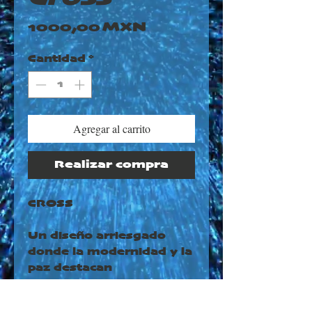
Precio
1000,00 MXN
Cantidad
*
Agregar al carrito
Realizar compra
CROSS
Un diseño arriesgado
donde la modernidad y la
paz destacan
INFORMACIÓN DEL